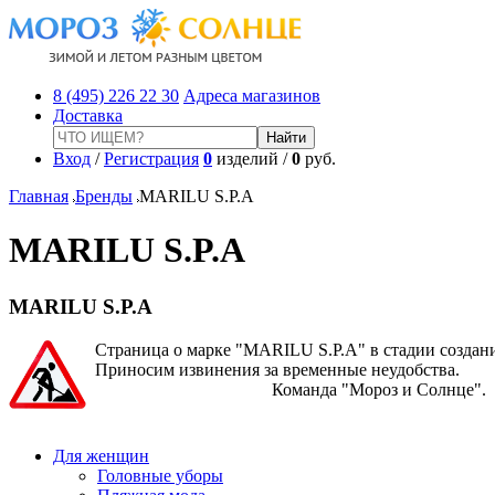
8 (495) 226 22 30
Адреса магазинов
Доставка
Вход
/
Регистрация
0
изделий /
0
руб.
Главная
Бренды
MARILU S.P.A
MARILU S.P.A
MARILU S.P.A
Страница о марке "MARILU S.P.A" в стадии создани
Приносим извинения за временные неудобства.
Команда "Мороз и Солнце".
Для женщин
Головные уборы