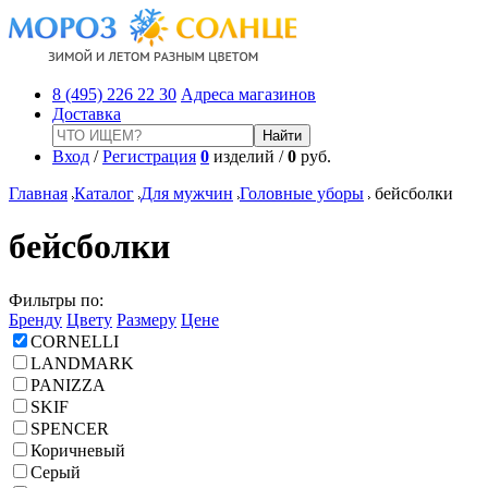
8 (495) 226 22 30
Адреса магазинов
Доставка
Вход
/
Регистрация
0
изделий /
0
руб.
Главная
Каталог
Для мужчин
Головные уборы
бейсболки
бейсболки
Фильтры по:
Бренду
Цвету
Размеру
Цене
CORNELLI
LANDMARK
PANIZZA
SKIF
SPENCER
Коричневый
Серый