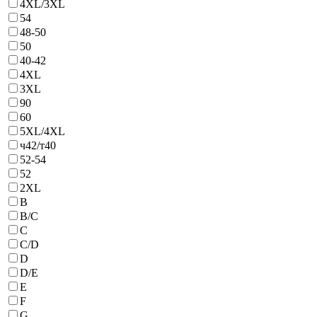
4ХL/3XL
54
48-50
50
40-42
4ХL
3XL
90
60
5ХL/4XL
ч42/т40
52-54
52
2XL
B
B/С
C
C/D
D
D/E
E
F
G