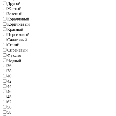
Другой
Желтый
Зеленый
Коралловый
Коричневый
Красный
Персиковый
Салатовый
Синий
Сиреневый
Фуксия
Черный
36
38
40
42
44
46
48
62
56
58