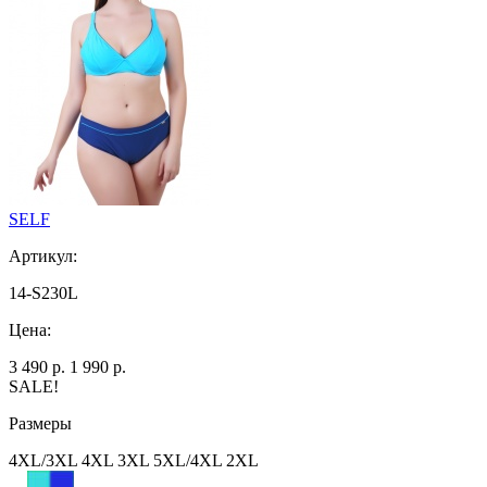
SELF
Артикул:
14-S230L
Цена:
3 490 р.
1 990 р.
SALE!
Размеры
4ХL/3XL 4ХL 3XL 5ХL/4XL 2XL