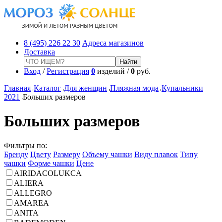
8 (495) 226 22 30
Адреса магазинов
Доставка
Вход
/
Регистрация
0
изделий /
0
руб.
Главная
Каталог
Для женщин
Пляжная мода
Купальники
2021
Больших размеров
Больших размеров
Фильтры по:
Бренду
Цвету
Размеру
Объему чашки
Виду плавок
Типу
чашки
Форме чашки
Цене
AIRIDACOLUKCA
ALIERA
ALLEGRO
AMAREA
ANITA