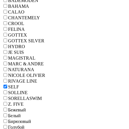
BADEMODEN
BAHAMA
CALAO
CHANTEMELY
CROOL
FELINA
GOTTEX
GOTTEX SILVER
HYDRO
JE SUIS
MAGISTRAL
MARC & ANDRE
NATURANA
NICOLE OLIVIER
RIVAGE LINE
SELF
SOLLINE
SORELLASWIM
Z. FIVE
Бежевый
Белый
Бирюзовый
Голубой