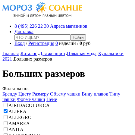
8 (495) 226 22 30
Адреса магазинов
Доставка
Вход
/
Регистрация
0
изделий /
0
руб.
Главная
Каталог
Для женщин
Пляжная мода
Купальники
2021
Больших размеров
Больших размеров
Фильтры по:
Бренду
Цвету
Размеру
Объему чашки
Виду плавок
Типу
чашки
Форме чашки
Цене
AIRIDACOLUKCA
ALIERA
ALLEGRO
AMAREA
ANITA