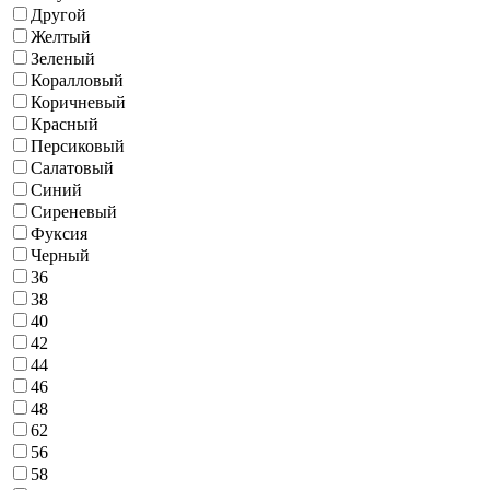
Другой
Желтый
Зеленый
Коралловый
Коричневый
Красный
Персиковый
Салатовый
Синий
Сиреневый
Фуксия
Черный
36
38
40
42
44
46
48
62
56
58