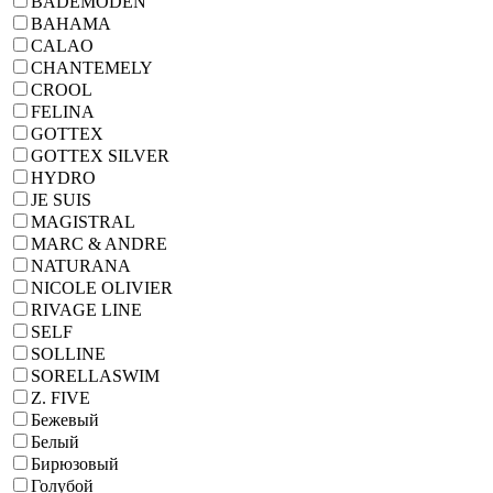
BADEMODEN
BAHAMA
CALAO
CHANTEMELY
CROOL
FELINA
GOTTEX
GOTTEX SILVER
HYDRO
JE SUIS
MAGISTRAL
MARC & ANDRE
NATURANA
NICOLE OLIVIER
RIVAGE LINE
SELF
SOLLINE
SORELLASWIM
Z. FIVE
Бежевый
Белый
Бирюзовый
Голубой