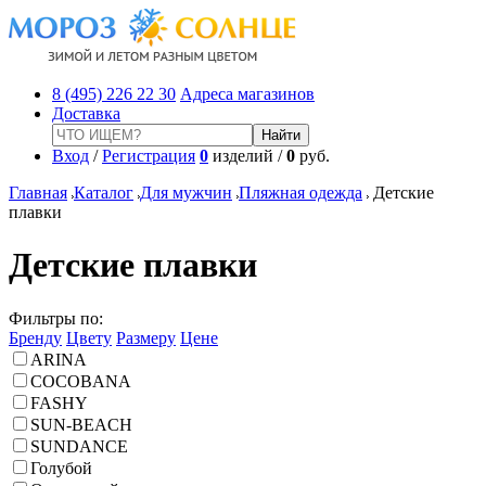
8 (495) 226 22 30
Адреса магазинов
Доставка
Вход
/
Регистрация
0
изделий /
0
руб.
Главная
Каталог
Для мужчин
Пляжная одежда
Детские
плавки
Детские плавки
Фильтры по:
Бренду
Цвету
Размеру
Цене
ARINA
COCOBANA
FASHY
SUN-BEACH
SUNDANCE
Голубой