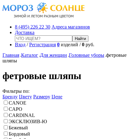
8 (495) 226 22 30
Адреса магазинов
Доставка
Вход
/
Регистрация
0
изделий /
0
руб.
Главная
Каталог
Для женщин
Головные уборы
фетровые
шляпы
фетровые шляпы
Фильтры по:
Бренду
Цвету
Размеру
Цене
CANOE
CAPO
CARDINAL
ЭКСКЛЮЗИВ-Ю
Бежевый
Бордовый