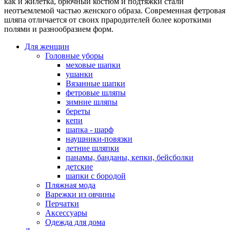
как и жилетка, брючный костюм и подтяжки стали
неотъемлемой частью женского образа. Современная фетровая
шляпа отличается от своих прародителей более короткими
полями и разнообразием форм.
Для женщин
Головные уборы
меховые шапки
ушанки
Вязанные шапки
фетровые шляпы
зимние шляпы
береты
кепи
шапка - шарф
наушники-повязки
летние шляпки
панамы, банданы, кепки, бейсболки
детские
шапки с бородой
Пляжная мода
Варежки из овчины
Перчатки
Аксессуары
Одежда для дома