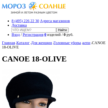
8 (495) 226 22 30
Адреса магазинов
Доставка
Вход
/
Регистрация
0
изделий /
0
руб.
Главная
Каталог
Для женщин
Головные уборы
кепи
CANOE
18-OLIVE
CANOE 18-OLIVE