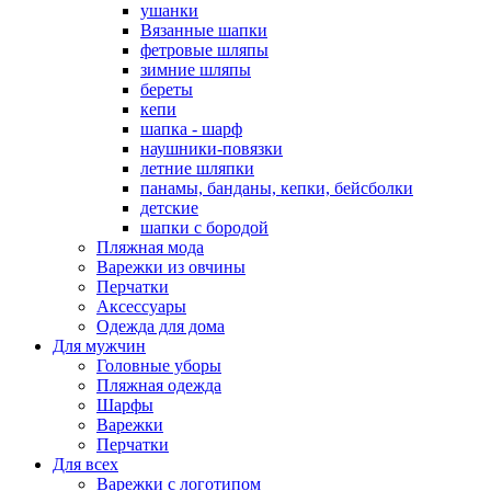
ушанки
Вязанные шапки
фетровые шляпы
зимние шляпы
береты
кепи
шапка - шарф
наушники-повязки
летние шляпки
панамы, банданы, кепки, бейсболки
детские
шапки с бородой
Пляжная мода
Варежки из овчины
Перчатки
Аксессуары
Одежда для дома
Для мужчин
Головные уборы
Пляжная одежда
Шарфы
Варежки
Перчатки
Для всех
Варежки с логотипом