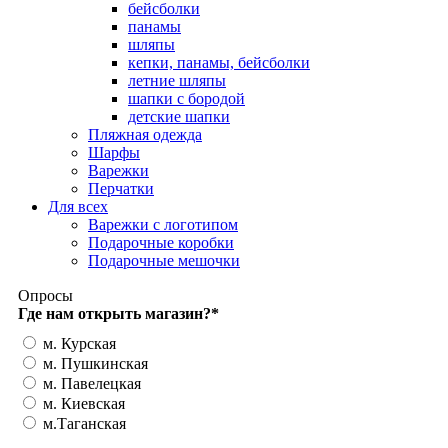
бейсболки
панамы
шляпы
кепки, панамы, бейсболки
летние шляпы
шапки с бородой
детские шапки
Пляжная одежда
Шарфы
Варежки
Перчатки
Для всех
Варежки с логотипом
Подарочные коробки
Подарочные мешочки
Опросы
Где нам открыть магазин?
*
м. Курская
м. Пушкинская
м. Павелецкая
м. Киевская
м.Таганская