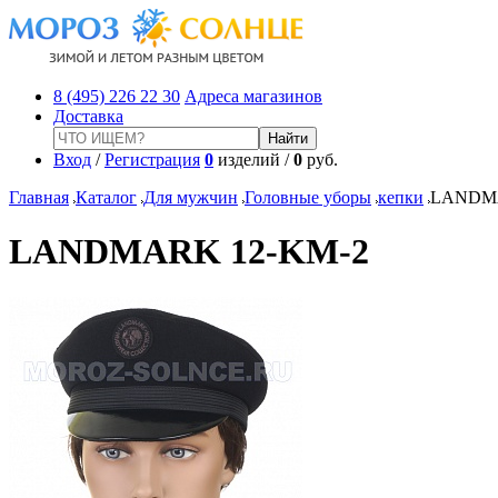
8 (495) 226 22 30
Адреса магазинов
Доставка
Вход
/
Регистрация
0
изделий /
0
руб.
Главная
Каталог
Для мужчин
Головные уборы
кепки
LANDMA
LANDMARK 12-KM-2