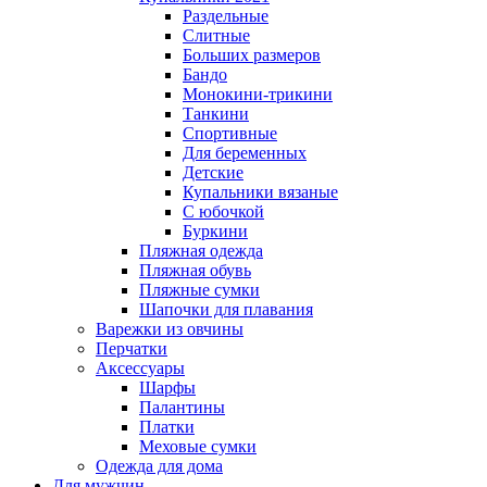
Раздельные
Слитные
Больших размеров
Бандо
Монокини-трикини
Танкини
Спортивные
Для беременных
Детские
Купальники вязаные
С юбочкой
Буркини
Пляжная одежда
Пляжная обувь
Пляжные сумки
Шапочки для плавания
Варежки из овчины
Перчатки
Аксессуары
Шарфы
Палантины
Платки
Меховые сумки
Одежда для дома
Для мужчин