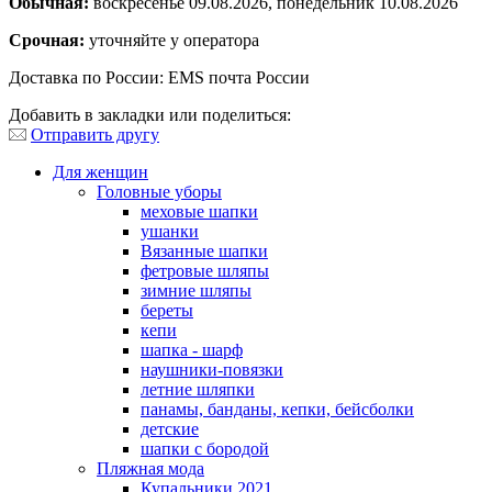
Обычная:
воскресенье 09.08.2026, понедельник 10.08.2026
Срочная:
уточняйте у оператора
Доставка по России: EMS почта России
Добавить в закладки или поделиться:
Отправить другу
Для женщин
Головные уборы
меховые шапки
ушанки
Вязанные шапки
фетровые шляпы
зимние шляпы
береты
кепи
шапка - шарф
наушники-повязки
летние шляпки
панамы, банданы, кепки, бейсболки
детские
шапки с бородой
Пляжная мода
Купальники 2021