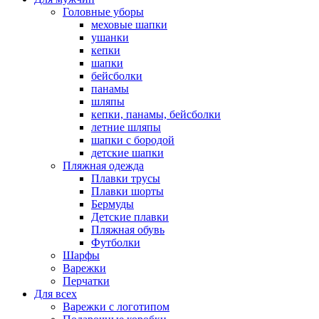
Головные уборы
меховые шапки
ушанки
кепки
шапки
бейсболки
панамы
шляпы
кепки, панамы, бейсболки
летние шляпы
шапки с бородой
детские шапки
Пляжная одежда
Плавки трусы
Плавки шорты
Бермуды
Детские плавки
Пляжная обувь
Футболки
Шарфы
Варежки
Перчатки
Для всех
Варежки с логотипом