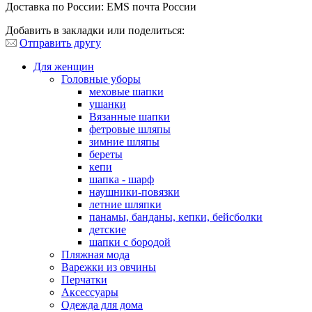
Доставка по России: EMS почта России
Добавить в закладки или поделиться:
Отправить другу
Для женщин
Головные уборы
меховые шапки
ушанки
Вязанные шапки
фетровые шляпы
зимние шляпы
береты
кепи
шапка - шарф
наушники-повязки
летние шляпки
панамы, банданы, кепки, бейсболки
детские
шапки с бородой
Пляжная мода
Варежки из овчины
Перчатки
Аксессуары
Одежда для дома