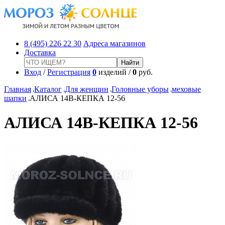
8 (495) 226 22 30
Адреса магазинов
Доставка
Вход
/
Регистрация
0
изделий /
0
руб.
Главная
Каталог
Для женщин
Головные уборы
меховые
шапки
АЛИСА 14В-КЕПКА 12-56
АЛИСА 14В-КЕПКА 12-56