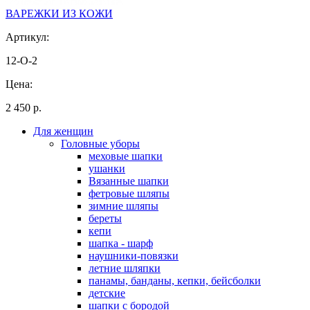
ВАРЕЖКИ ИЗ КОЖИ
Артикул:
12-O-2
Цена:
2 450 р.
Для женщин
Головные уборы
меховые шапки
ушанки
Вязанные шапки
фетровые шляпы
зимние шляпы
береты
кепи
шапка - шарф
наушники-повязки
летние шляпки
панамы, банданы, кепки, бейсболки
детские
шапки с бородой