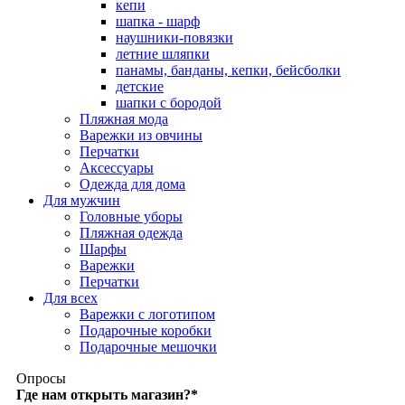
кепи
шапка - шарф
наушники-повязки
летние шляпки
панамы, банданы, кепки, бейсболки
детские
шапки с бородой
Пляжная мода
Варежки из овчины
Перчатки
Аксессуары
Одежда для дома
Для мужчин
Головные уборы
Пляжная одежда
Шарфы
Варежки
Перчатки
Для всех
Варежки с логотипом
Подарочные коробки
Подарочные мешочки
Опросы
Где нам открыть магазин?
*