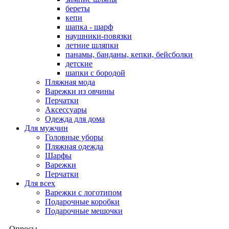
береты
кепи
шапка - шарф
наушники-повязки
летние шляпки
панамы, банданы, кепки, бейсболки
детские
шапки с бородой
Пляжная мода
Варежки из овчины
Перчатки
Аксессуары
Одежда для дома
Для мужчин
Головные уборы
Пляжная одежда
Шарфы
Варежки
Перчатки
Для всех
Варежки с логотипом
Подарочные коробки
Подарочные мешочки
Опросы