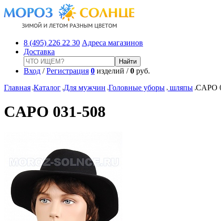
8 (495) 226 22 30
Адреса магазинов
Доставка
Вход
/
Регистрация
0
изделий /
0
руб.
Главная
Каталог
Для мужчин
Головные уборы
шляпы
CAPO 0
CAPO 031-508