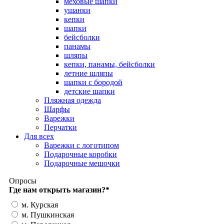
меховые шапки
ушанки
кепки
шапки
бейсболки
панамы
шляпы
кепки, панамы, бейсболки
летние шляпы
шапки с бородой
детские шапки
Пляжная одежда
Шарфы
Варежки
Перчатки
Для всех
Варежки с логотипом
Подарочные коробки
Подарочные мешочки
Опросы
Где нам открыть магазин?
*
м. Курская
м. Пушкинская