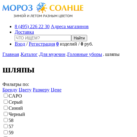
8 (495) 226 22 30
Адреса магазинов
Доставка
Вход
/
Регистрация
0
изделий /
0
руб.
Главная
Каталог
Для мужчин
Головные уборы
шляпы
шляпы
Фильтры по:
Бренду
Цвету
Размеру
Цене
CAPO
Серый
Синий
Черный
58
57
59