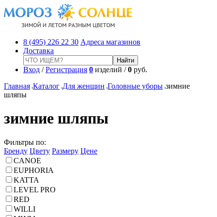
8 (495) 226 22 30
Адреса магазинов
Доставка
Вход
/
Регистрация
0
изделий /
0
руб.
Главная
Каталог
Для женщин
Головные уборы
зимние
шляпы
зимние шляпы
Фильтры по:
Бренду
Цвету
Размеру
Цене
CANOE
EUPHORIA
KATTA
LEVEL PRO
RED
WILLI