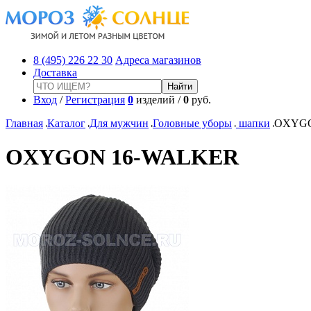
8 (495) 226 22 30
Адреса магазинов
Доставка
Вход
/
Регистрация
0
изделий /
0
руб.
Главная
Каталог
Для мужчин
Головные уборы
шапки
OXYGO
OXYGON 16-WALKER