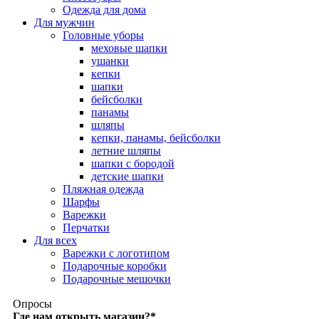
Одежда для дома
Для мужчин
Головные уборы
меховые шапки
ушанки
кепки
шапки
бейсболки
панамы
шляпы
кепки, панамы, бейсболки
летние шляпы
шапки с бородой
детские шапки
Пляжная одежда
Шарфы
Варежки
Перчатки
Для всех
Варежки с логотипом
Подарочные коробки
Подарочные мешочки
Опросы
Где нам открыть магазин?
*