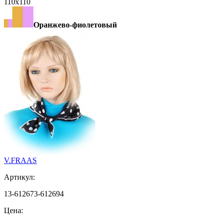
110х110
Оранжево-фиолетовый
V.FRAAS
Артикул:
13-612673-612694
Цена: