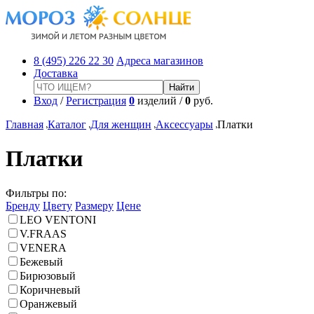
8 (495) 226 22 30
Адреса магазинов
Доставка
Вход
/
Регистрация
0
изделий /
0
руб.
Главная
Каталог
Для женщин
Аксессуары
Платки
Платки
Фильтры по:
Бренду
Цвету
Размеру
Цене
LEO VENTONI
V.FRAAS
VENERA
Бежевый
Бирюзовый
Коричневый
Оранжевый