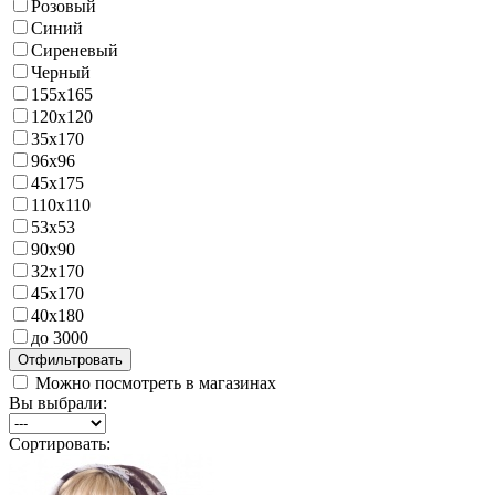
Розовый
Синий
Сиреневый
Черный
155х165
120х120
35х170
96х96
45х175
110х110
53х53
90х90
32x170
45х170
40х180
до 3000
Можно посмотреть в магазинах
Вы выбрали:
Сортировать: