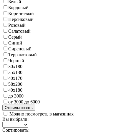
Белый
Бордовый
Коричневый
Персиковый
Розовый
Салатовый
Серый
Синий
Сиреневый
Терракотовый
Черный
30х180
35х130
40х170
58х200
40х180
до 3000
от 3000 до 6000
Можно посмотреть в магазинах
Вы выбрали:
Сортировать: