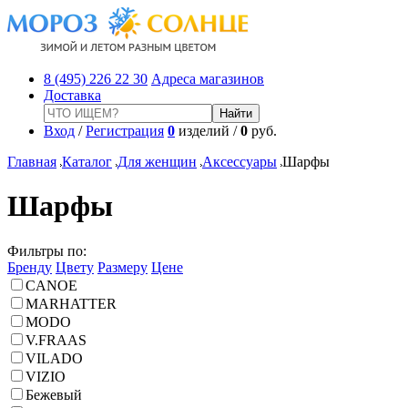
8 (495) 226 22 30
Адреса магазинов
Доставка
Вход
/
Регистрация
0
изделий /
0
руб.
Главная
Каталог
Для женщин
Аксессуары
Шарфы
Шарфы
Фильтры по:
Бренду
Цвету
Размеру
Цене
CANOE
MARHATTER
MODO
V.FRAAS
VILADO
VIZIO
Бежевый