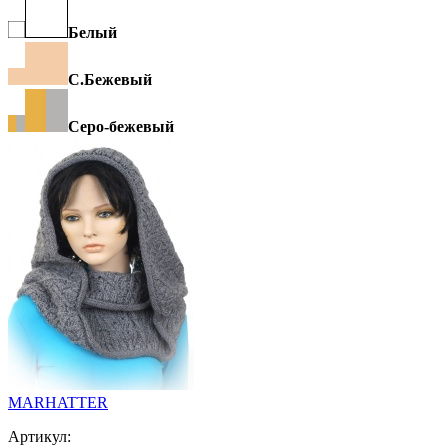
Белый
С.Бежевый
Серо-бежевый
MARHATTER
Артикул: