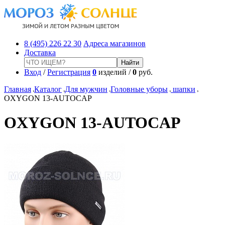
8 (495) 226 22 30
Адреса магазинов
Доставка
Вход
/
Регистрация
0
изделий /
0
руб.
Главная
Каталог
Для мужчин
Головные уборы
шапки
OXYGON 13-AUTOCAP
OXYGON 13-AUTOCAP