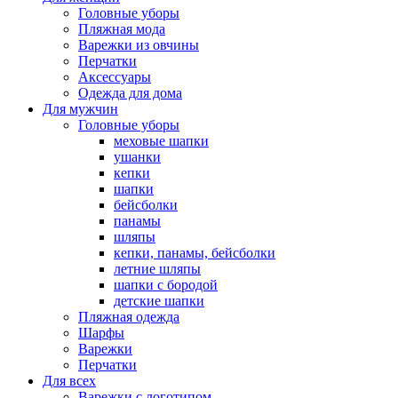
Головные уборы
Пляжная мода
Варежки из овчины
Перчатки
Аксессуары
Одежда для дома
Для мужчин
Головные уборы
меховые шапки
ушанки
кепки
шапки
бейсболки
панамы
шляпы
кепки, панамы, бейсболки
летние шляпы
шапки с бородой
детские шапки
Пляжная одежда
Шарфы
Варежки
Перчатки
Для всех
Варежки с логотипом